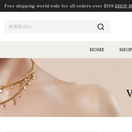
Free shipping world wide for all orders over $199
SHOP 
HOME
SHO
V