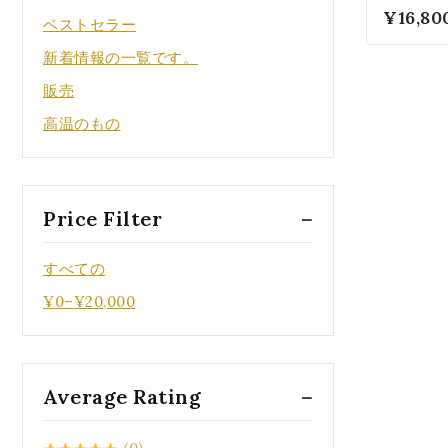
ル・ミデ
0
¥
16,80
ベストセラー
N61002
5
新着情報の一覧です。
販売
高温のもの
Price Filter
すべての
¥
0
–
¥
20,000
Average Rating