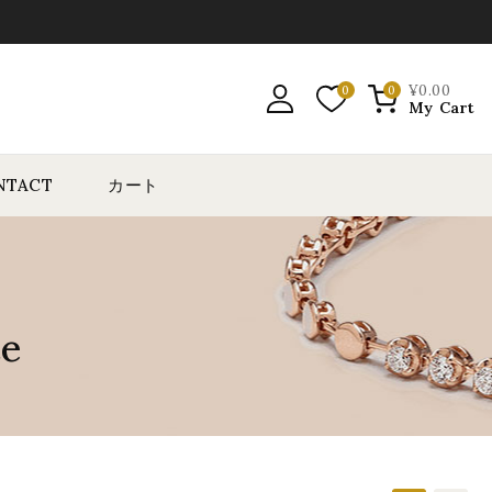
¥
0
.00
0
0
My Cart
NTACT
カート
ce