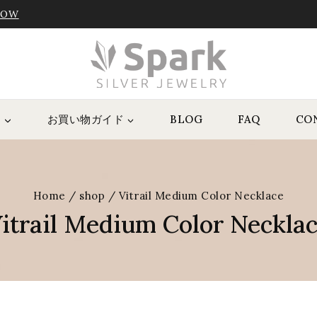
NOW
P
お買い物ガイド
BLOG
FAQ
CO
Home
/
shop
/
Vitrail Medium Color Necklace
itrail Medium Color Neckla