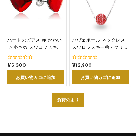
ハートのピアス 赤 かわい
パヴェボール ネックレス
い 小さめ スワロフスキー
スワロフスキー®・クリス
®・クリスタル レディー
タル 赤 インディアン・シ
ス 誕生日 プレゼント シン
ャム
0
¥
6,300
0
¥
12,800
プル シャム
5
5
お買い物カゴに追加
お買い物カゴに追加
負荷のより