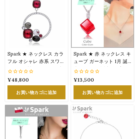
Spark ★ ネックレス カラ
Spark ★ 赤 ネックレス キ
フル オシャレ 赤系 スワロ
ューブ ガーネット 1月 誕
フスキー製 クリスタル 大
生石 カラー 誕生日 プレゼ
きめ レディース パーティ
ント 女性 スワロフスキー
0
¥
48,800
0
¥
13,500
ー 結婚式 ドレス スカーレ
®・クリスタル
5
5
ット
お買い物カゴに追加
お買い物カゴに追加