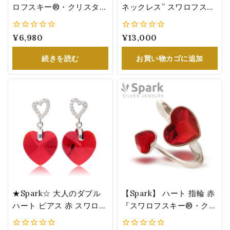
ロフスキー®・クリスタル
ネックレス” スワロフスキ
1月誕生石カラー：ガーネ
ー®・クリスタル 可愛い
ット(ライト・シャム) 赤
レディース 女性 誕生日 プ
0
¥
6,980
0
¥
13,000
8.3mm K1122SS39LSI
レゼント シャム N2808SI
5
5
続きを読む
お買い物カゴに追加
★Spark☆ 大人のダブル
【Spark】 ハート 指輪 赤
ハート ピアス 赤 スワロフ
『スワロフスキー®・クリ
スキー®・クリスタル 1月
スタル』 大人可愛い リン