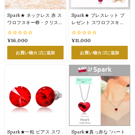
Spark★ ネックレス 赤 ス
Spark★ ブレスレット プ
ワロフスキー®・クリスタ
レゼント スワロフスキー
ル ハート透明感ある煌め
製 クリスタル 赤 パヴェボ
き レディース 誕生日 プレ
ール チェーン 誕生日 記念
0
¥
16,000
0
¥
11,000
ゼント
日 祝い ラッピング くま
5
5
お買い物カゴに追加
お買い物カゴに追加
Spark★一粒 ピアス スワ
Spark★真っ赤な “ハート