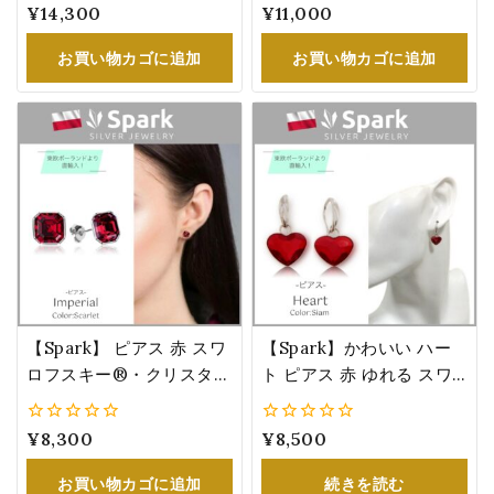
誕生石カラー：ガーネット
グ サイズ フリー シャム
0
¥
14,300
0
¥
11,000
(ライト・シャム) 誕生日
プレゼント 誕生日
5
5
プレゼント KC622814LSI
お買い物カゴに追加
お買い物カゴに追加
【Spark】 ピアス 赤 スワ
【Spark】かわいい ハー
ロフスキー®・クリスタル
ト ピアス 赤 ゆれる スワ
レディース 大人 エレガン
ロフスキー®・クリスタル
ト スカーレット シルバー
1月誕生石カラー：ガーネ
0
¥
8,300
0
¥
8,500
Swarovski® Crystals 誕
ット(シャム) Swarovski®
5
5
生日 プレゼント
Crystals KW2808SI
お買い物カゴに追加
続きを読む