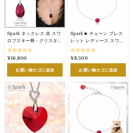
Spark ネックレス 赤 スワ
Spark★ チェーン ブレス
ロフスキー®・クリスタル
レット レディース スワロ
ドロップ レディース スカ
フスキー®・クリスタル
ーレット 女性 誕生日 プレ
赤 シルバー 誕生日 プレゼ
0
¥
16,800
0
¥
8,500
ゼント NN610622SC
ント パヴェボール
5
5
お買い物カゴに追加
お買い物カゴに追加