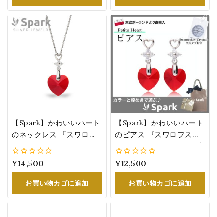
K44806SC
【Spark】かわいいハート
【Spark】かわいいハート
のネックレス 『スワロフ
のピアス 『スワロフスキ
スキー®・クリスタル』
ー®・クリスタル』 1月誕
女性へのプレゼントにオス
生石カラー：ガーネット
0
¥
14,500
0
¥
12,500
スメ 1月誕生石カラー：ガ
(ライト・シャム) 赤
5
5
ーネット ライト・シャム
KC622810LSI
お買い物カゴに追加
お買い物カゴに追加
NC622814LSI