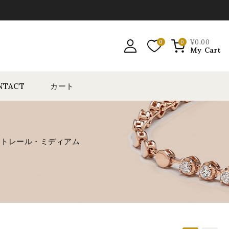
¥
0
.00
0
0
My Cart
NTACT
カート
ィトレール・ミディアム