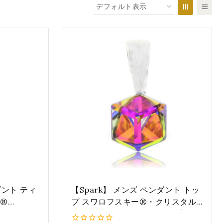
ダント ティ
【Spark】 メンズ ペンダント トッ
i®
プ スワロフスキー®・クリスタル
ール・ミディア
キューブ 6mm ペア 誕生日 プレゼ