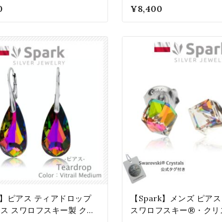
ィアム 女性 プレゼント
ム WO610024VM
0
0
¥
8,400
4VM
5
rk】ピアス ティアドロップ
【Spark】メンズ ピア
ス スワロフスキー製 クリ
スワロフスキー®・クリ
レディース プレゼント 誕生
Swarovski® Crystals