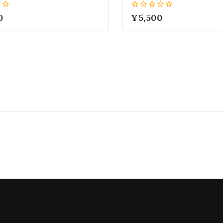
 大きめ ヴィトレール・ミデ
め シンプル 色変わる 
0
0
¥
5,500
W610024VM
ル・ミディアム K48414
5