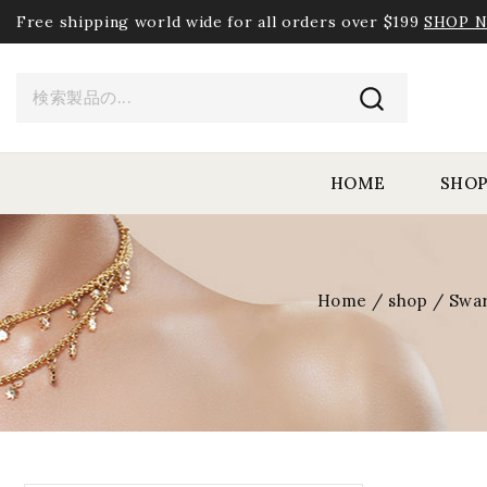
Free shipping world wide for all orders over $199
SHOP 
HOME
SHO
Home
/
shop
/
Swa