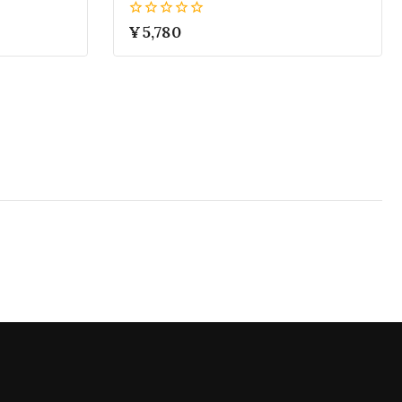
ヴィトレー
ム
0
¥
5,780
VM
5