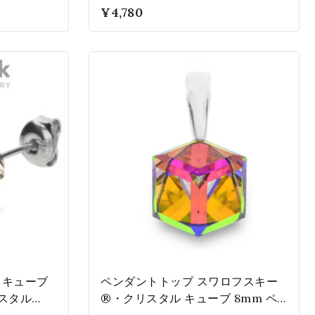
ント ヴィトレール・ミディアム
0
¥
4,780
WJ48416VM
5
ス キューブ
ペンダントトップ スワロフスキー
スタル
®・クリスタル キューブ 8mm ペ
 4mm 小さ
ア 色変化 ヴィトレール・ミディア