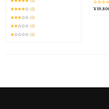
(0)
スキー®・クリスタル カラー
日 女性
0
¥
19,80
(0)
ィアム K
5
ラッピング
(0)
モチーフ アクセサリー
(0)
(0)