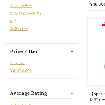
ル・ミデ
0
¥
16,80
ベストセラー
N61002
New
5
新着情報の一覧です。
SALE
販売
ゴールドシリーズ
高温のもの
メンズ売れ筋人気ランキング（前
月）
レディース売れ筋人気ランキング
（先月）
Price Filter
ネックレス
すべての
ピアス
¥
0
–
¥
20,000
ブレスレット
アンクレット
リング
Average Rating
【Spa
ペンダントトップ
レディー
Swarovski® Crystals/スワロフ
スタル 