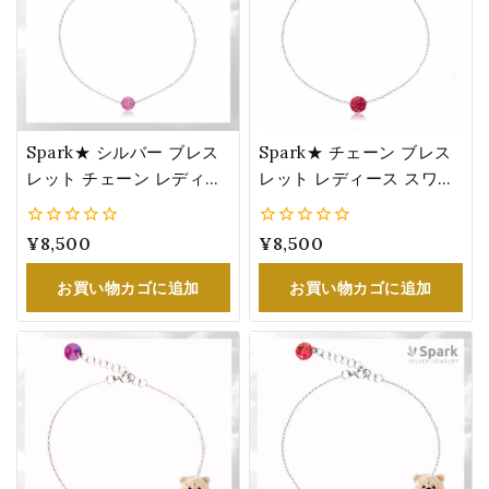
Spark★ シルバー ブレス
Spark★ チェーン ブレス
レット チェーン レディー
レット レディース スワロ
ス スワロフスキー®・ク
フスキー®・クリスタル
リスタル ローズ 誕生日 プ
赤 シルバー 誕生日 プレゼ
0
¥
8,500
0
¥
8,500
レゼント パヴェボール
ント パヴェボール
5
5
お買い物カゴに追加
お買い物カゴに追加