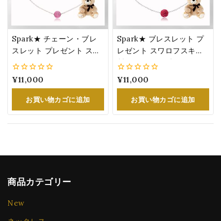
Spark★ チェーン・ブレ
Spark★ ブレスレット プ
スレット プレゼント スワ
レゼント スワロフスキー
ロフスキー®・クリスタル
製 クリスタル 赤 パヴェボ
ピンク パヴェボール 誕生
ール チェーン 誕生日 記念
0
¥
11,000
0
¥
11,000
日 ラッピング くま
日 祝い ラッピング くま
5
5
お買い物カゴに追加
お買い物カゴに追加
商品カテゴリー
New