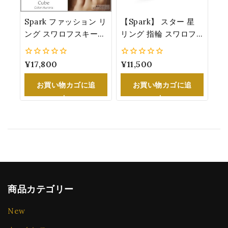
Spark ファッション リ
【Spark】 スター 星
ング スワロフスキー
リング 指輪 スワロフ
®・クリスタル キュー
スキー®・クリスタル
ブ 大ぶり オシャレ 女
シルバー 925 レディー
0
¥
17,800
0
¥
11,500
性 誕生日 プレゼント
ス 誕生日 プレゼント
5
5
オーロラ
クリスタル/ジェット
お買い物カゴに追
お買い物カゴに追
P4745CJ
加
加
商品カテゴリー
New