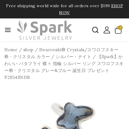
Free shipping world wide for all orders over $199
SHOP
NOW
0
Home
/
shop
/
Swarovski® Crystals/スワロフスキー
®・クリスタル カラー
/
シルバー・ナイト
/
【Spark】か
わいい バタフライ 蝶々 指輪 シルバー リング スワロフスキ
ー®・クリスタル グレー&ブルー 誕生日 プレゼント
P2854SNDB