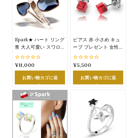
Spark★ ハート リング
ピアス 赤 小さめ キュ
青 大人可愛い スワロ
ーブ プレゼント 女性
フスキー®・クリスタ
人気 スワロフスキー
ル 指輪 フリーサイズ
®・クリスタル 4mm
0
¥
11,000
0
¥
5,500
誕生日 お祝い プレゼ
シルバー
5
5
ント デニム・ブルー
お買い物カゴに追
お買い物カゴに追
加
加