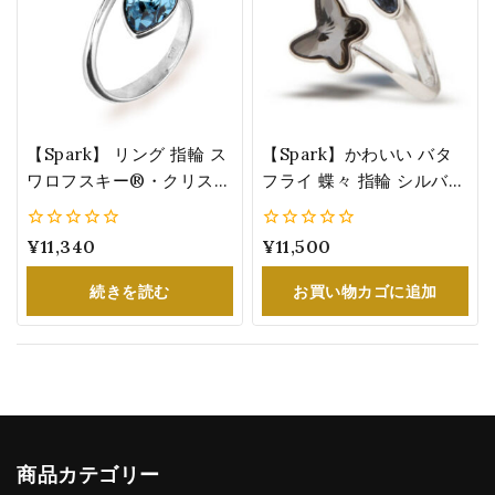
【Spark】 リング 指輪 ス
【Spark】かわいい バタ
ワロフスキー®・クリスタ
フライ 蝶々 指輪 シルバー
ル シルバー レディース オ
リング スワロフスキー
シャレ Pear Drop 2石 シ
®・クリスタル グレー&ブ
0
¥
11,340
0
¥
11,500
ルバー・ナイト アクアマ
ルー 誕生日 プレゼント
5
5
リンカラー
P2854SNDB
続きを読む
お買い物カゴに追加
商品カテゴリー