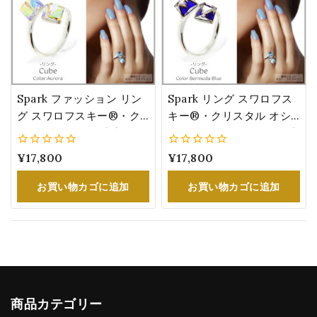
Spark ファッション リン
Spark リング スワロフス
グ スワロフスキー®・ク
キー®・クリスタル オシ
リスタル キューブ 大ぶり
ャレ ジュエリー キューブ
オシャレ 女性 誕生日 プレ
女性 誕生日 プレゼント 青
0
¥
17,800
0
¥
17,800
ゼント オーロラ
バミューダ・ブルー
5
5
お買い物カゴに追加
お買い物カゴに追加
商品カテゴリー