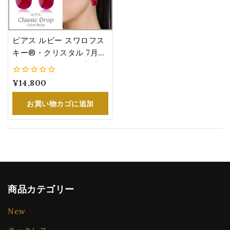
ピアス ルビー スワロフス
キー®・クリスタル 7月誕
生石カラー ドロップ プレ
ゼント 女性
0
¥
14,800
5
お買い物カゴに追加
商品カテゴリー
New