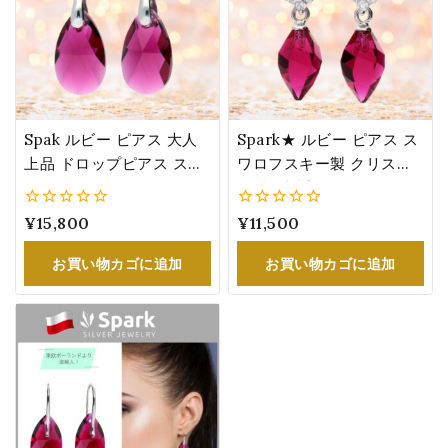
Spak ルビー ピアス 大人
Spark★ ルビー ピアス ス
上品 ドロップピアス スワ
ワロフスキー製 クリスタ
ロフスキー®・クリスタル
ル 7月 誕生石 カラー レデ
8月 誕生石 カラー レディ
ィース 誕生日 プレゼント
0
¥
15,800
0
¥
11,500
ース 誕生日 プレゼント お
女性
5
5
祝い 女性
お買い物カゴに追加
お買い物カゴに追加