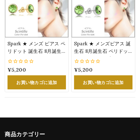
Spark ★ メンズ ピアス ペ
Spark ★ メンズピアス 誕
リドット 誕生石 8月誕生
生石 8月誕生石 ペリドッ
石 カラー スワロフスキー
ト カラー シンプル スワロ
®・クリスタル ゴールド
フスキー®・クリスタル
0
¥
5,200
0
¥
5,200
誕生日 プレゼント 男性
誕生日 プレゼント 男性
5
5
お買い物カゴに追加
お買い物カゴに追加
商品カテゴリー