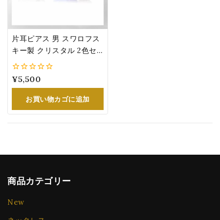
片耳ピアス 男 スワロフス
キー製 クリスタル 2色セ
ット サファイア クリスタ
ル 誕生日 プレゼント 彼氏
0
¥
5,500
夫 息子
5
お買い物カゴに追加
商品カテゴリー
New