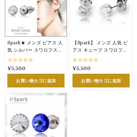
Spark★ メンズ ピアス 人
【Spark】 メンズ 人気 ピ
気 シルバー スワロフスキ
アス キューブ スワロフス
ー 製 クリスタル シンプル
キー®・クリスタル 小さ
4月誕生石：ダイヤモンド
め 誕生日 プレゼント クリ
0
¥
5,500
0
¥
5,500
カラー 誕生日 プレゼント
スタル K48414C
5
5
男性
お買い物カゴに追加
お買い物カゴに追加