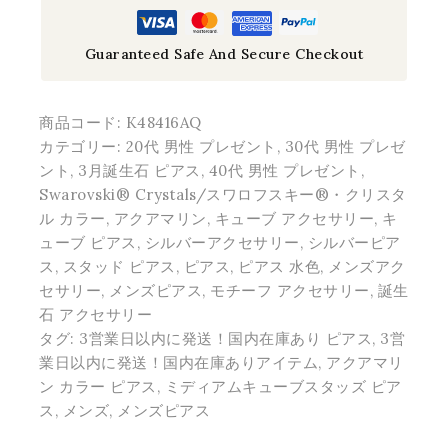
Guaranteed Safe And Secure Checkout
商品コード:
K48416AQ
カテゴリー:
20代 男性 プレゼント
,
30代 男性 プレゼ
ント
,
3月誕生石 ピアス
,
40代 男性 プレゼント
,
Swarovski® Crystals/スワロフスキー®・クリスタ
ル カラー
,
アクアマリン
,
キューブ アクセサリー
,
キ
ューブ ピアス
,
シルバーアクセサリー
,
シルバーピア
ス
,
スタッド ピアス
,
ピアス
,
ピアス 水色
,
メンズアク
セサリー
,
メンズピアス
,
モチーフ アクセサリー
,
誕生
石 アクセサリー
タグ:
3営業日以内に発送！国内在庫あり ピアス
,
3営
業日以内に発送！国内在庫ありアイテム
,
アクアマリ
ン カラー ピアス
,
ミディアムキューブスタッズ ピア
ス
,
メンズ
,
メンズピアス