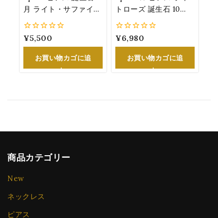
月 ライト・サファイア
トローズ 誕生石 10
カラー スワロフスキー
月：トルマリンカラー
®・クリスタル シルバ
スワロフスキー®・ク
0
¥
5,500
0
¥
6,980
ー 6.2mm
リスタル 女性 誕生日
5
5
K1122SS29LS
プレゼント 8.3mm
お買い物カゴに追
お買い物カゴに追
K1122SS39LR
加
加
商品カテゴリー
New
ネックレス
ピアス