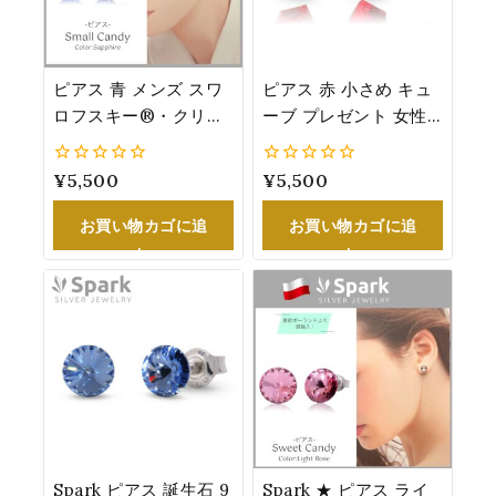
ピアス 青 メンズ スワ
ピアス 赤 小さめ キュ
ロフスキー®・クリス
ーブ プレゼント 女性
タル 9月誕生石：サフ
人気 スワロフスキー
ァイア カラー 誕生日
®・クリスタル 4mm
0
¥
5,500
0
¥
5,500
プレゼント 6.2mm
シルバー
5
5
お買い物カゴに追
お買い物カゴに追
加
加
Spark ピアス 誕生石 9
Spark ★ ピアス ライ