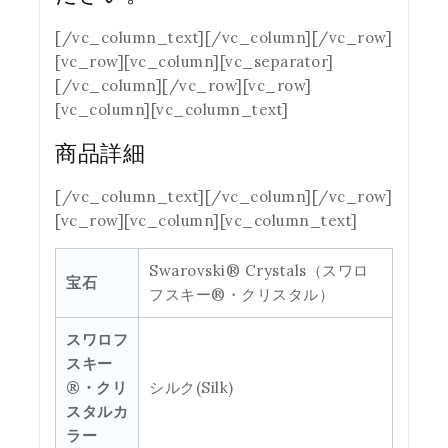
[/vc_column_text][/vc_column][/vc_row]
[vc_row][vc_column][vc_separator]
[/vc_column][/vc_row][vc_row]
[vc_column][vc_column_text]
商品詳細
[/vc_column_text][/vc_column][/vc_row]
[vc_row][vc_column][vc_column_text]
Swarovski® Crystals（スワロ
宝石
フスキー®・クリスタル）
スワロフ
スキー
®・クリ
シルク(Silk)
スタルカ
ラー