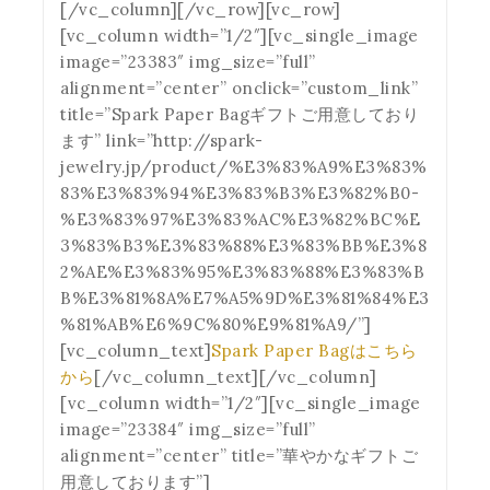
[/vc_column][/vc_row][vc_row]
[vc_column width=”1/2″][vc_single_image
image=”23383″ img_size=”full”
alignment=”center” onclick=”custom_link”
title=”Spark Paper Bagギフトご用意しており
ます” link=”http://spark-
jewelry.jp/product/%E3%83%A9%E3%83%
83%E3%83%94%E3%83%B3%E3%82%B0-
%E3%83%97%E3%83%AC%E3%82%BC%E
3%83%B3%E3%83%88%E3%83%BB%E3%8
2%AE%E3%83%95%E3%83%88%E3%83%B
B%E3%81%8A%E7%A5%9D%E3%81%84%E3
%81%AB%E6%9C%80%E9%81%A9/”]
[vc_column_text]
Spark Paper Bagはこちら
から
[/vc_column_text][/vc_column]
[vc_column width=”1/2″][vc_single_image
image=”23384″ img_size=”full”
alignment=”center” title=”華やかなギフトご
用意しております”]