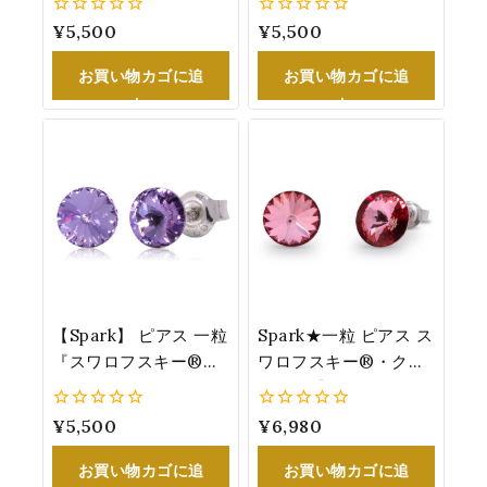
ム) 赤 レディース 『ス
®・クリスタル 4mm
0
¥
5,500
0
¥
5,500
ワロフスキー®・クリ
シルバー
5
5
スタル』 6.2mm
お買い物カゴに追
お買い物カゴに追
K1122SS29LSI
加
加
【Spark】 ピアス 一粒
Spark★一粒 ピアス ス
『スワロフスキー®・
ワロフスキー®・クリ
クリスタル』 煌めくラ
スタル『アンティー
ベンダーカラー：バイ
ク・ピンク』8.3mm
0
¥
5,500
0
¥
6,980
オレット 誕生日 プレ
女性 プレゼント
5
5
ゼント 6.2mm
K1122SS39AP
お買い物カゴに追
お買い物カゴに追