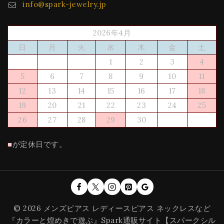
info@spark-jewelry.jp
2026年4月
日
月
火
水
木
金
土
1
2
3
4
5
6
7
8
9
10
11
12
13
14
15
16
17
18
19
20
21
22
23
24
25
26
27
28
29
30
■
が定休日です。
© 2026 メンズピアス レディースピアス ネックレスなど
『カラーと煌めきで遊ぶ』Spark通販サイト【スパークシル