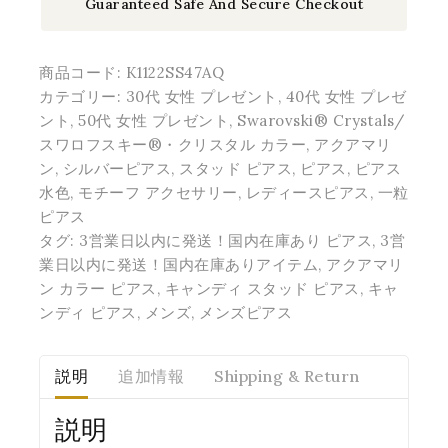
Guaranteed Safe And Secure Checkout
商品コード:
K1122SS47AQ
カテゴリー:
30代 女性 プレゼント
,
40代 女性 プレゼ
ント
,
50代 女性 プレゼント
,
Swarovski® Crystals/
スワロフスキー®・クリスタル カラー
,
アクアマリ
ン
,
シルバーピアス
,
スタッド ピアス
,
ピアス
,
ピアス
水色
,
モチーフ アクセサリー
,
レディースピアス
,
一粒
ピアス
タグ:
3営業日以内に発送！国内在庫あり ピアス
,
3営
業日以内に発送！国内在庫ありアイテム
,
アクアマリ
ン カラー ピアス
,
キャンディ スタッド ピアス
,
キャ
ンディ ピアス
,
メンズ
,
メンズピアス
説明
追加情報
Shipping & Return
説明