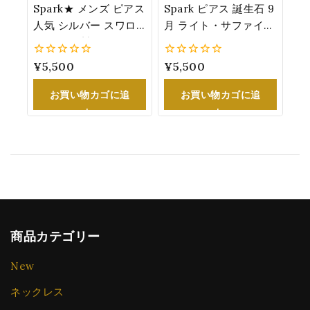
Spark★ メンズ ピアス
Spark ピアス 誕生石 9
人気 シルバー スワロ
月 ライト・サファイア
フスキー 製 クリスタ
カラー スワロフスキー
ル シンプル 4月誕生
®・クリスタル シルバ
0
¥
5,500
0
¥
5,500
石：ダイヤモンド カラ
ー 6.2mm
5
5
ー 誕生日 プレゼント
K1122SS29LS
お買い物カゴに追
お買い物カゴに追
男性
加
加
商品カテゴリー
New
ネックレス