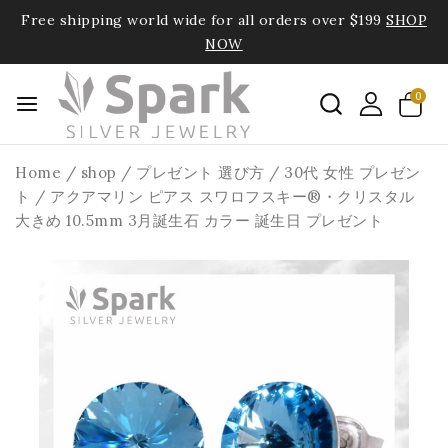
Free shipping world wide for all orders over $199
SHOP
NOW
0
Home
/
shop
/
プレゼント 選び方
/
30代 女性 プレゼン
ト
/
アクアマリン ピアス スワロフスキー®・クリスタル
大きめ 10.5mm 3月誕生石 カラー 誕生日 プレゼント