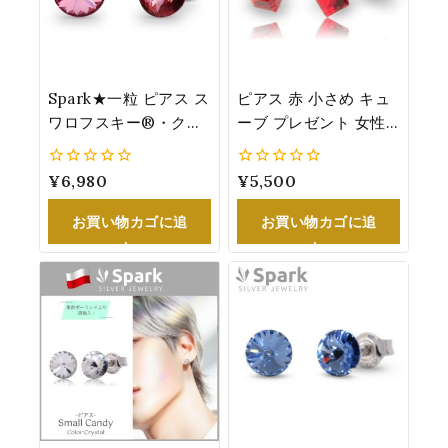
Spark★一粒 ピアス ス
ピアス 赤 小さめ キュ
ワロフスキー®・クリ
ーブ プレゼント 女性
スタル『アンティー
人気 スワロフスキー
ク・ピンク』8.3mm
®・クリスタル 4mm
0
¥
6,980
0
¥
5,500
女性 プレゼント
シルバー
5
5
K1122SS39AP
お買い物カゴに追
お買い物カゴに追
加
加