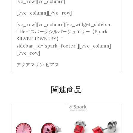
[vc_row][vc_column]
[/vc_column][/vc_row]
[vc_row][vc_column][vc_widget_sidebar
title=”スパークシルバージュエリー【Spark
SILVER JEWELRY】”
sidebar_id=”spark_footer”][/vc_column]
[/vc_row]
アクアマリン ピアス
関連商品