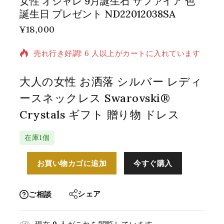
女性 オシャレ 9月誕生石 サファイア 色
誕生日 プレゼント ND22012038SA
¥
18,000
過去 9 時間に販売された 2 製品
売れ行き好調! 6 人以上がカートに入れています
大人の女性 お洒落 シルバー レディ
ースネックレス Swarovski®
Crystals ギフト 贈り物 ドレス
在庫1個
お買い物カゴに追加
今すぐ購入
シェア
ご相談