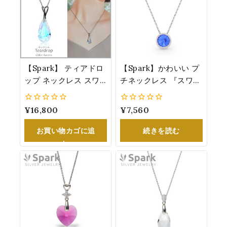
【Spark】 ティアドロ
【Spark】かわいい プ
ップ ネックレス スワ
チネックレス 『スワロ
ロフスキー®・クリス
フスキー®・クリスタ
タル 人気 レディース
ル』 9月誕生石カラ
0
¥
16,800
0
¥
7,560
オーロラ 誕生日 プレ
ー：サファイア
5
5
ゼント 女性
NR1122SS29S
お買い物カゴに追
続きを読む
N610024AB
加