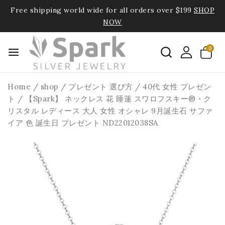
Free shipping world wide for all orders over $199
SHOP
NOW
0
Home
/
shop
/
プレゼント 選び方
/
40代 女性 プレゼン
ト
/
【Spark】 ネックレス 花 睡蓮 スワロフスキー®・ク
リスタル レディース 大人 女性 オシャレ 9月誕生石 サファ
イア 色 誕生日 プレゼント ND22012038SA