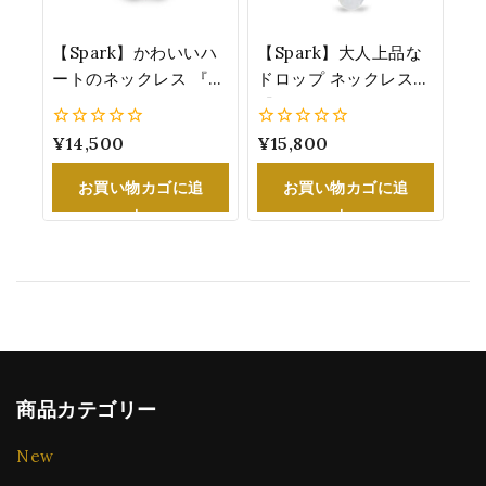
【Spark】かわいいハ
【Spark】大人上品な
ートのネックレス 『ス
ドロップ ネックレス
ワロフスキー®・クリ
『スワロフスキー®・
スタル』 女性へのプレ
クリスタル』透明感あ
0
¥
14,500
0
¥
15,800
ゼントにオススメ ロー
ふれる煌めき クリスタ
5
5
ズ NC622814R
ル 誕生日 プレゼント
お買い物カゴに追
お買い物カゴに追
N610616C
加
加
商品カテゴリー
New