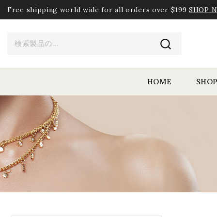
Free shipping world wide for all orders over $199
SHOP 
HOME
SHO