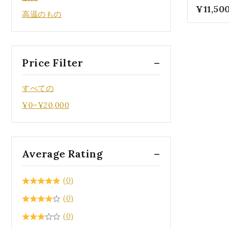
レット P
0
¥
11,50
高温のもの
5
Price Filter
すべての
¥
0
–
¥
20,000
Average Rating
(0)
(0)
(0)