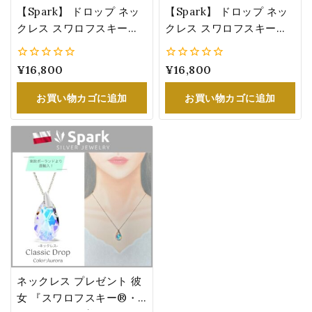
【Spark】 ドロップ ネッ
【Spark】 ドロップ ネッ
クレス スワロフスキー
クレス スワロフスキー
®・クリスタル
®・クリスタル レディー
Swarovski® Crystals レ
ス シンプル 青 女性 誕生
0
¥
16,800
0
¥
16,800
ディース 女性 誕生日 プレ
日 プレゼント
5
5
ゼント ライト・サファイ
NN610622MJB
お買い物カゴに追加
お買い物カゴに追加
ア・シマー
NN610622LSASH
ネックレス プレゼント 彼
女 『スワロフスキー®・