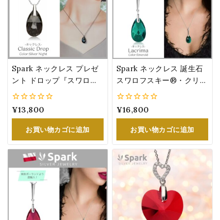
Spark ネックレス プレゼ
Spark ネックレス 誕生石
ント ドロップ『スワロフ
スワロフスキー®・クリス
スキー®・クリスタル』
タル 5月 エメラルド カラ
レディース 誕生日 大人の
ー 女性 誕生日 プレゼント
0
¥
13,800
0
¥
16,800
女性 グレーの煌めき
NN610622EM
5
5
N610622SN
お買い物カゴに追加
お買い物カゴに追加