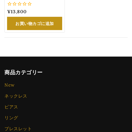
クリスタル』 美しいオー
ロラ ドロップ シンプル 誕
0
¥
13,800
生日 お祝い
5
お買い物カゴに追加
商品カテゴリー
New
ネックレス
ピアス
リング
ブレスレット