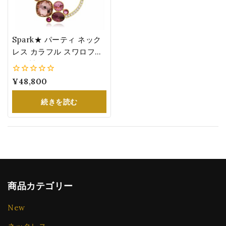
Spark★ パーティ ネック
レス カラフル スワロフス
キー製 クリスタル ピンク
系 レディース 結婚式 ドレ
0
¥
48,800
ス
5
続きを読む
商品カテゴリー
New