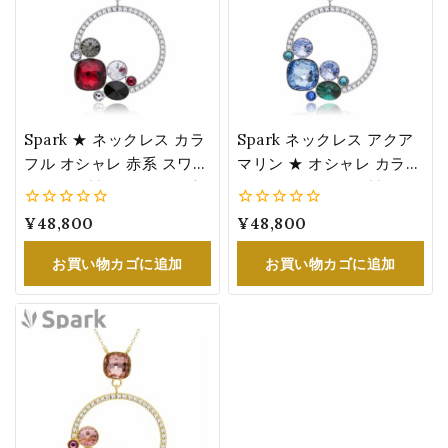
Spark ★ ネックレス カラ
Spark ネックレス アクア
フル オシャレ 赤系 スワロ
マリン ★ オシャレ カラフ
フスキー製 クリスタル 大
ル スワロフスキー製 クリ
きめ レディース パーティ
スタル 3月誕生石色 大き
0
¥
48,800
0
¥
48,800
ー 結婚式 ドレス スカーレ
め パーティー 結婚式 ドレ
5
5
ット
ス
お買い物カゴに追加
お買い物カゴに追加