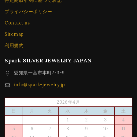
特定商取引法に基づく表記
プライバシーポリシー
Contact us
Sitemap
利用規約
Spark SILVER JEWELRY JAPAN
愛知県一宮市本町2-3-9
info@spark-jewelry.jp
2026年4月
日
月
火
水
木
金
土
1
2
3
4
5
6
7
8
9
10
11