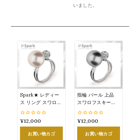
いました。
Spark★ レディー
指輪 パール 上品
ス リング スワロフ
スワロフスキー
スキー®・クリス
®・クリスタル レ
タル パール 上品
ディース 大人 女性
0
¥
12,000
0
¥
12,000
大人 女性 誕生日
誕生日 プレゼント
5
5
プレゼント ホワイ
ライトグレーパー
お買い物カゴ
お買い物カゴ
トパール
ル