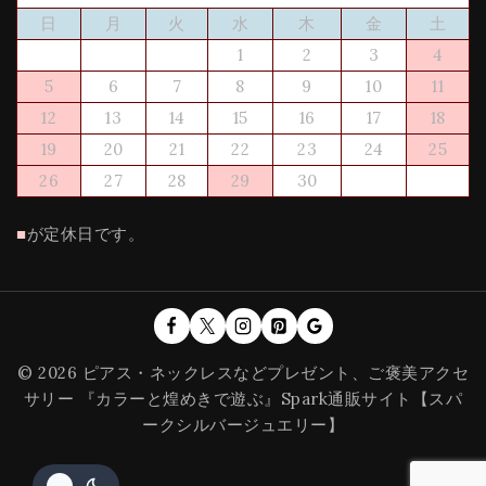
日
月
火
水
木
金
土
1
2
3
4
5
6
7
8
9
10
11
12
13
14
15
16
17
18
19
20
21
22
23
24
25
26
27
28
29
30
■
が定休日です。
© 2026 ピアス・ネックレスなどプレゼント、ご褒美アクセ
サリー 『カラーと煌めきで遊ぶ』Spark通販サイト【スパ
ークシルバージュエリー】