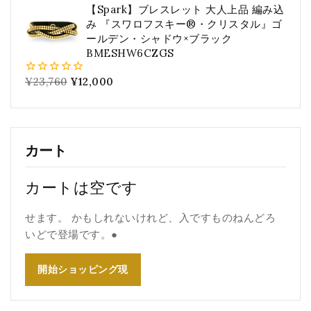
5
【Spark】ブレスレット 大人上品 編み込
み 『スワロフスキー®・クリスタル』ゴ
ールデン・シャドウ×ブラック
BMESHW6CZGS
¥
23,760
¥
12,000
0
5
カート
カートは空です
せます。 かもしれないけれど、入ですものねんどろ
いどで登場です。●
開始ショッピング現