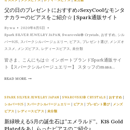
父の日のプレゼントにおすすめ♪SexyCoolなモンタ
ナカラーのピアスをご紹介☆ | Spark通販サイト
By
wa
2020年6月5日
Spark SILVER JEWELRY JAPAN
,
Swarovski® Crystals
,
おすすめ
,
シル
バー925
,
スパークシルバージュエリー
,
ピアス
,
プレゼント選び
,
メンズオ
ススメ
,
メンズピアス
,
レディースピアス
,
未分類
皆さま、こんにちは☆ インポートブランドSpark通販サイ
ト【スパークシルバージュエリー】 スタッフのmasa…
READ MORE
SPARK SILVER JEWELRY JAPAN
|
SWAROVSKI® CRYSTALS
|
おすすめ
|
シルバー925
|
スパークシルバージュエリー
|
ピアス
|
プレゼント選び
|
メンズ
ピアス
|
レディースピアス
|
未分類
新緑映える5月の誕生石は”エメラルド”。K18 Gold
Platedをあしらったピアスのご紹介♪