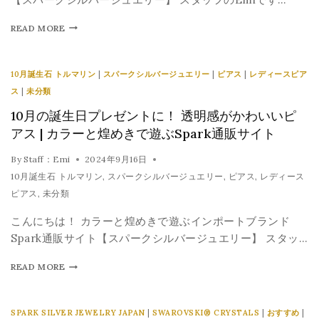
READ MORE
10月誕生石 トルマリン
|
スパークシルバージュエリー
|
ピアス
|
レディースピア
ス
|
未分類
10月の誕生日プレゼントに！ 透明感がかわいいピ
アス | カラーと煌めきで遊ぶSpark通販サイト
By
Staff：Emi
2024年9月16日
10月誕生石 トルマリン
,
スパークシルバージュエリー
,
ピアス
,
レディース
ピアス
,
未分類
こんにちは！ カラーと煌めきで遊ぶインポートブランド
Spark通販サイト【スパークシルバージュエリー】 スタッ…
READ MORE
SPARK SILVER JEWELRY JAPAN
|
SWAROVSKI® CRYSTALS
|
おすすめ
|