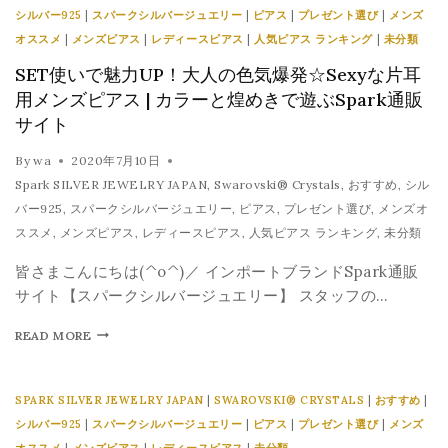
シルバー925
|
スパークシルバージュエリー
|
ピアス
|
プレゼント選び
|
メンズ
オススメ
|
メンズピアス
|
レディースピアス
|
人気ピアス ランキング
|
未分類
SET使いで魅力UP！大人の色気爆発☆Sexyな片耳
用メンズピアス | カラーと煌めきで遊ぶSpark通販
サイト
By
wa
2020年7月10日
Spark SILVER JEWELRY JAPAN
,
Swarovski® Crystals
,
おすすめ
,
シル
バー925
,
スパークシルバージュエリー
,
ピアス
,
プレゼント選び
,
メンズオ
ススメ
,
メンズピアス
,
レディースピアス
,
人気ピアス ランキング
,
未分類
皆さまこんにちは(^o^)／ インポートブランドSpark通販
サイト【スパークシルバージュエリー】 スタッフの…
READ MORE
SPARK SILVER JEWELRY JAPAN
|
SWAROVSKI® CRYSTALS
|
おすすめ
|
シルバー925
|
スパークシルバージュエリー
|
ピアス
|
プレゼント選び
|
メンズ
オススメ
|
メンズピアス
|
レディースピアス
|
未分類