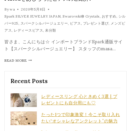
By
wa
2020年5月8日
Spark SILVER JEWELRY JAPAN
,
Swarovski® Crystals
,
おすすめ
,
シル
バー925
,
スパークシルバージュエリー
,
ピアス
,
プレゼント選び
,
メンズピ
アス
,
レディースピアス
,
未分類
皆さま、こんにちは☆ インポートブランドSpark通販サイ
ト【スパークシルバージュエリー】 スタッフのmasa…
READ MORE
Recent Posts
レディースリング 心ときめく3選 | プ
レゼントにも自分用にも♡
たった1つで印象激変！今こそ取り入れ
たい“オシャレなアンクレット”の魅力