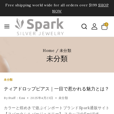
Free shipping world wide for all orders over $199
SHOP
NOW
0
Home
/
未分類
未分類
未分類
ティアドロップピアス｜一目で惹かれる魅力とは？
By
Staff：Emi
2025年4月23日
未分類
カラーと煌めきで遊ぶインポートブランドSpark通販サイト
【スパークシルバージュエリー】 スタッフのEmiです…