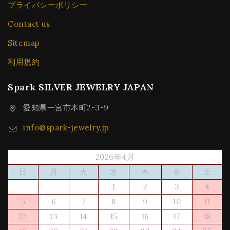
プライバシーポリシー
Contact us
Sitemap
利用規約
Spark SILVER JEWELRY JAPAN
愛知県一宮市本町2-3-9
info@spark-jewelry.jp
2026年4月
日
月
火
水
木
金
土
1
2
3
4
5
6
7
8
9
10
11
12
13
14
15
16
17
18