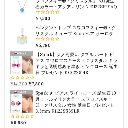
ワロフスキー®・クリスタル』 3月誕生
石カラー：アクアマリン NR1122SS29AQ
¥
7,560
0
5
ペンダントトップ スワロフスキー®・ク
リスタル キューブ 8mm ペア オーロラ
¥
5,780
0
5
【Spark】大人可愛い ダブル ハート ピ
アス スワロフスキー®・クリスタル キラ
キラと透明感ある煌き ピンクローズ 誕生
日 プレゼント KC622814R
¥
14,300
¥
7,800
0
5
Spark ★ ピアス ライトローズ 誕生石 10
月：トルマリンカラー スワロフスキー
®・クリスタル 女性 誕生日 プレゼント
8.3mm K1122SS39LR
¥
6,980
0