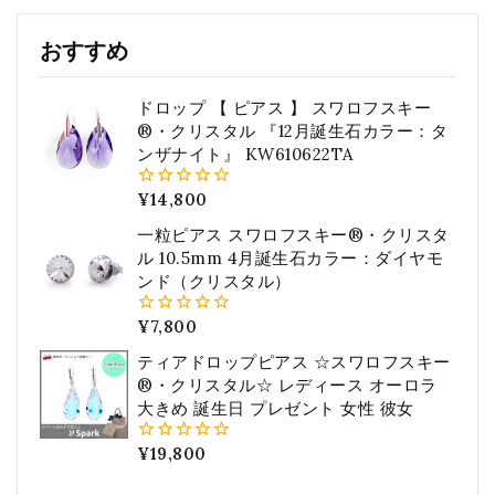
おすすめ
ドロップ 【 ピアス 】 スワロフスキー
®・クリスタル 『12月誕生石カラー：タ
ンザナイト』 KW610622TA
¥
14,800
0
5
一粒ピアス スワロフスキー®・クリスタ
ル 10.5mm 4月誕生石カラー：ダイヤモ
ンド（クリスタル）
¥
7,800
0
5
ティアドロップピアス ☆スワロフスキー
®・クリスタル☆ レディース オーロラ
大きめ 誕生日 プレゼント 女性 彼女
¥
19,800
0
5