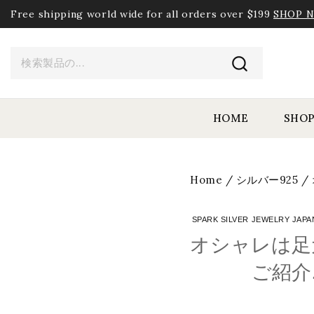
Free shipping world wide for all orders over $199
SHOP 
HOME
SHO
Home
/
シルバー925
/
SPARK SILVER JEWELRY JAPA
オシャレは足
ご紹介