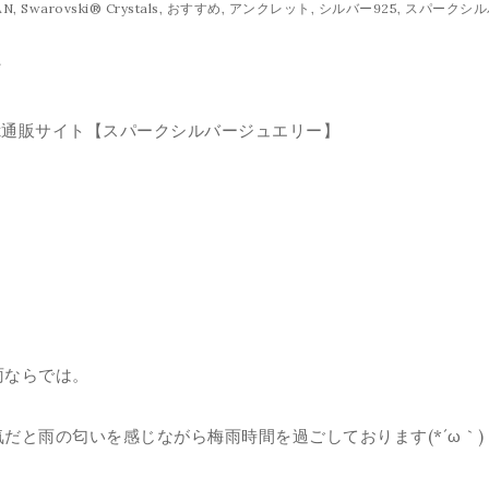
AN
,
Swarovski® Crystals
,
おすすめ
,
アンクレット
,
シルバー925
,
スパークシル
／
rk通販サイト【スパークシルバージュエリー】
雨ならでは。
だと雨の匂いを感じながら梅雨時間を過ごしております(*´ω｀)