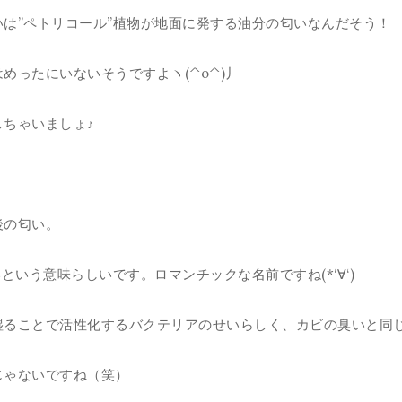
は”ペトリコール”植物が地面に発する油分の匂いなんだそう！
めったにいないそうですよヽ(^o^)丿
ちゃいましょ♪
後の匂い。
という意味らしいです。ロマンチックな名前ですね(*‘∀‘)
湿ることで活性化するバクテリアのせいらしく、カビの臭いと同
じゃないですね（笑）