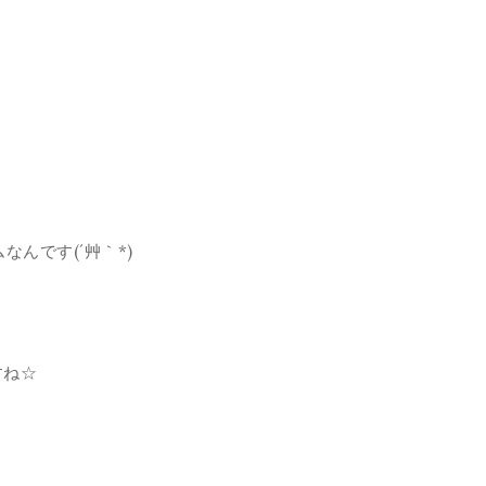
ム
なんです(´艸｀*)
すね☆