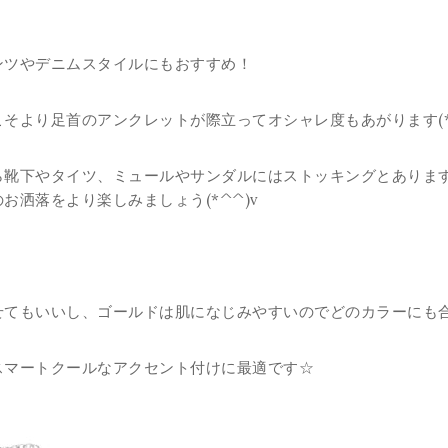
ンツやデニムスタイルにもおすすめ！
そより足首のアンクレットが際立ってオシャレ度もあがります(*´
ら靴下やタイツ、ミュールやサンダルにはストッキングとありま
お洒落をより楽しみましょう(*^^)v
せてもいいし、
ゴールドは肌になじみやすい
のでどのカラーにも
スマートクール
なアクセント付けに最適です☆