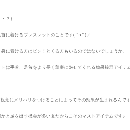
＋・？｝
足首に着けるブレスレットのこと
です(^o^)／
く身に着ける方はピン！とくる方もいるのではないでしょうか。
ットは手首、足首を
より長く華奢に魅せてくれる効果抜群アイテ
と
視覚にメリハリをつけることによってその効果
が生まれるんで
何かと
足を出す機会が多い夏だからこそのマストアイテム
です♪