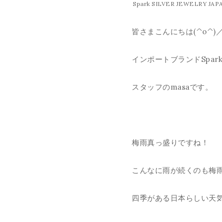
Spark SILVER JEWELRY JAP
皆さまこんにちは(^o^)
インポートブランドSpa
スタッフのmasaです。
梅雨真っ盛りですね！
こんなに雨が続くのも梅
四季がある日本らしい天気