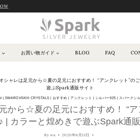
NOW
P
お買い物ガイド
BLOG
FAQ
CO
オシャレは足元から☆夏の足元におすすめ！ “アンクレット”のご紹
遊ぶSpark通販サイト
N
|
SWAROVSKI® CRYSTALS
|
おすすめ
|
アンクレット
|
シルバー925
|
スパークシ
元から☆夏の足元におすすめ！ “ア
♪ | カラーと煌めきで遊ぶSpark通
By
wa
2020年6月13日