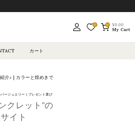
¥
0
.00
0
0
My Cart
NTACT
カート
介♪ | カラーと煌めきで
ルバージュエリー
|
プレゼント選び
ンクレット”の
販サイト