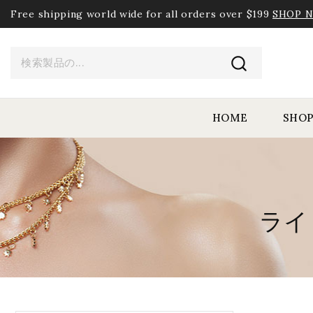
Free shipping world wide for all orders over $199
SHOP 
HOME
SHO
ライ