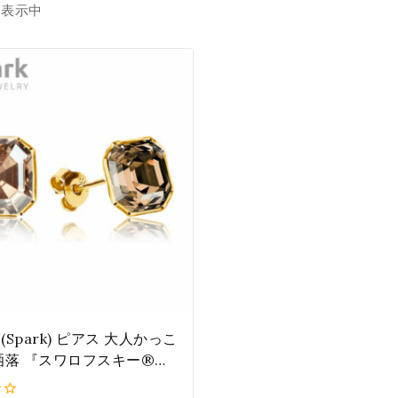
を表示中
Spark) ピアス 大人かっこ
洒落 『スワロフスキー®・
ル』レディース ゴールド